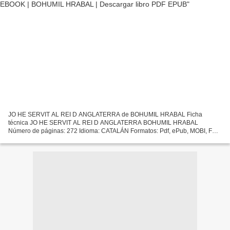
JO HE SERVIT AL REI D ANGLATERRA de BOHUMIL HRABAL Ficha
técnica JO HE SERVIT AL REI D ANGLATERRA BOHUMIL HRABAL
Número de páginas: 272 Idioma: CATALÁN Formatos: Pdf, ePub, MOBI, FB2
ISBN: 9788475882604 Editorial: EDICIONS PROA S.A Año de edición:
2011...