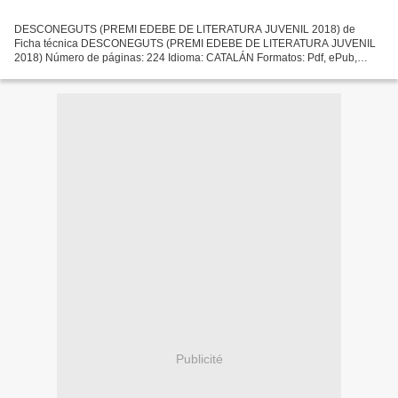
DESCONEGUTS (PREMI EDEBE DE LITERATURA JUVENIL 2018) de
Ficha técnica DESCONEGUTS (PREMI EDEBE DE LITERATURA JUVENIL
2018) Número de páginas: 224 Idioma: CATALÁN Formatos: Pdf, ePub,
MOBI, FB2 ISBN: 9788468334622 Editorial: EDEBE Año de edición: 2018...
Publicité