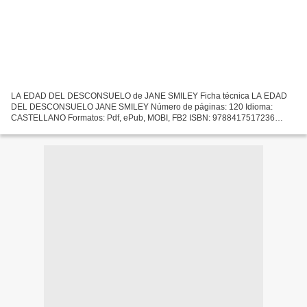
LA EDAD DEL DESCONSUELO de JANE SMILEY Ficha técnica LA EDAD
DEL DESCONSUELO JANE SMILEY Número de páginas: 120 Idioma:
CASTELLANO Formatos: Pdf, ePub, MOBI, FB2 ISBN: 9788417517236
Editorial: SEXTO PISO Año de edición: 2019 Descargar eBook gratis
Descargador...