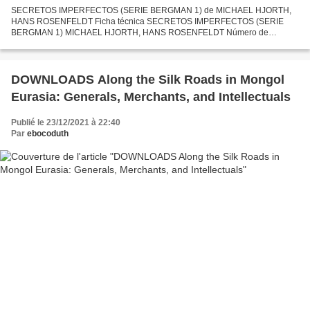
SECRETOS IMPERFECTOS (SERIE BERGMAN 1) de MICHAEL HJORTH,
HANS ROSENFELDT Ficha técnica SECRETOS IMPERFECTOS (SERIE
BERGMAN 1) MICHAEL HJORTH, HANS ROSENFELDT Número de
páginas: 528 Idioma: CASTELLANO Formatos: Pdf, ePub, MOBI, FB2 ISBN:
9788408155164...
DOWNLOADS Along the Silk Roads in Mongol
Eurasia: Generals, Merchants, and Intellectuals
Publié le 23/12/2021 à 22:40
Par
ebocoduth